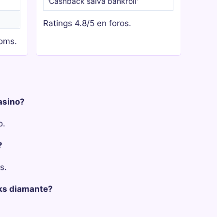
'Cashback salva bankroll'
Ratings 4.8/5 en foros.
oms.
asino?
o.
?
s.
rks diamante?