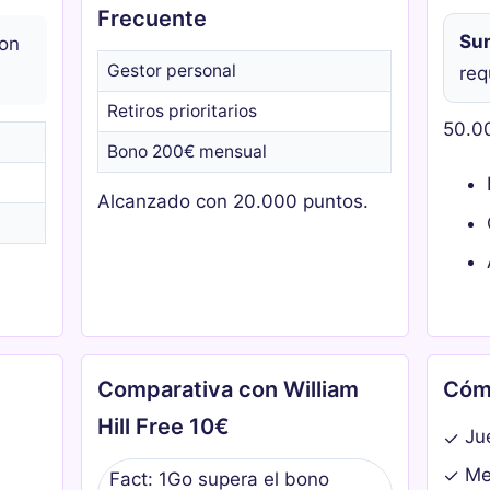
Frecuente
Su
ion
Gestor personal
req
Retiros prioritarios
50.0
Bono 200€ mensual
Alcanzado con 20.000 puntos.
Comparativa con William
Cómo
Hill Free 10€
Ju
✓
Me
✓
Fact: 1Go supera el bono