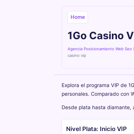
Home
1Go Casino VI
Agencia Posicionamiento Web Seo S
casino vip
Explora el programa VIP de 1
personales. Comparado con Wil
Desde plata hasta diamante, 
Nivel Plata: Inicio VIP