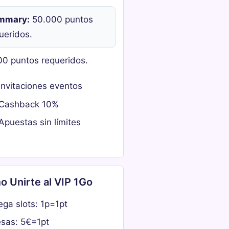
mmary:
50.000 puntos
ueridos.
00 puntos requeridos.
Invitaciones eventos
Cashback 10%
Apuestas sin límites
 Unirte al VIP 1Go
ega slots: 1p=1pt
sas: 5€=1pt