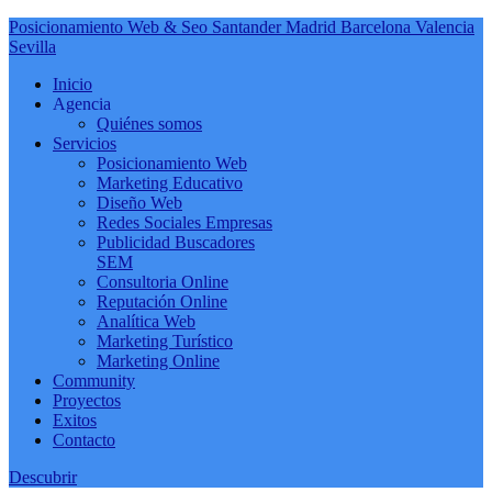
Posicionamiento Web & Seo Santander Madrid Barcelona Valencia
Sevilla
Inicio
Agencia
Quiénes somos
Servicios
Posicionamiento Web
Marketing Educativo
Diseño Web
Redes Sociales Empresas
Publicidad Buscadores
SEM
Consultoria Online
Reputación Online
Analítica Web
Marketing Turístico
Marketing Online
Community
Proyectos
Exitos
Contacto
Descubrir