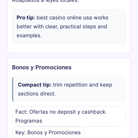
Pro tip:
best casino online usa works
better with clear, practical steps and
examples.
Bonos y Promociones
Compact tip:
trim repetition and keep
sections direct.
Fact: Ofertas no deposit y cashback.
Programas
Key: Bonos y Promociones