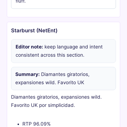
fluff.
Starburst (NetEnt)
Editor note:
keep language and intent
consistent across this section.
Summary:
Diamantes giratorios,
expansiones wild. Favorito UK
Diamantes giratorios, expansiones wild.
Favorito UK por simplicidad.
RTP 96.09%