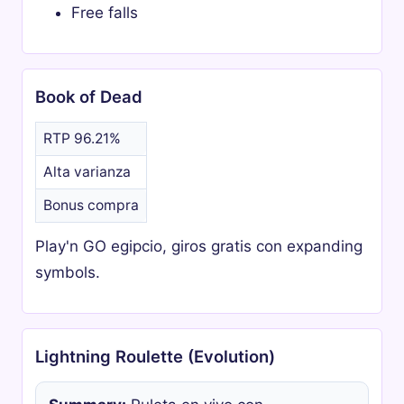
Free falls
Book of Dead
RTP 96.21%
Alta varianza
Bonus compra
Play'n GO egipcio, giros gratis con expanding
symbols.
Lightning Roulette (Evolution)