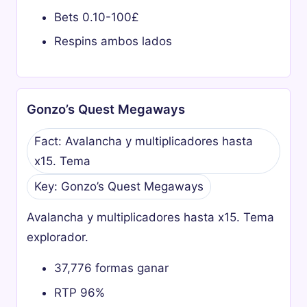
Bets 0.10-100£
Respins ambos lados
Gonzo’s Quest Megaways
Fact: Avalancha y multiplicadores hasta
x15. Tema
Key: Gonzo’s Quest Megaways
Avalancha y multiplicadores hasta x15. Tema
explorador.
37,776 formas ganar
RTP 96%