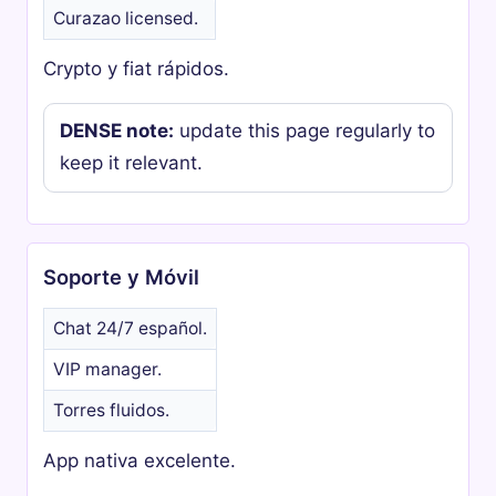
Curazao licensed.
Crypto y fiat rápidos.
DENSE note:
update this page regularly to
keep it relevant.
Soporte y Móvil
Chat 24/7 español.
VIP manager.
Torres fluidos.
App nativa excelente.