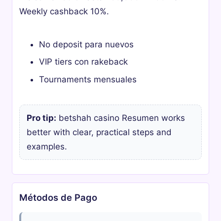
Weekly cashback 10%.
No deposit para nuevos
VIP tiers con rakeback
Tournaments mensuales
Pro tip:
betshah casino Resumen works
better with clear, practical steps and
examples.
Métodos de Pago