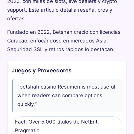
2026, con miles de slots, live dealers y crypto
support. Este artículo detalla reseña, pros y
ofertas.
Fundado en 2022, Betshah creció con licencias
Curacao, enfocándose en mercados Asia.
Seguridad SSL y retiros rápidos lo destacan.
Juegos y Proveedores
"betshah casino Resumen is most useful
when readers can compare options
quickly."
Fact: Over 5,000 títulos de NetEnt,
Pragmatic