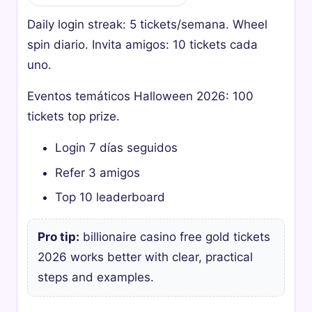
Daily login streak: 5 tickets/semana. Wheel
spin diario. Invita amigos: 10 tickets cada
uno.
Eventos temáticos Halloween 2026: 100
tickets top prize.
Login 7 días seguidos
Refer 3 amigos
Top 10 leaderboard
Pro tip:
billionaire casino free gold tickets
2026 works better with clear, practical
steps and examples.