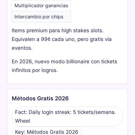
Multiplicador ganancias
Intercambio por chips
Items premium para high stakes slots.
Equivalen a 99¢ cada uno, pero gratis vía
eventos.
En 2026, nuevo modo billionaire con tickets
infinitos por logros.
Métodos Gratis 2026
Fact: Daily login streak: 5 tickets/semana.
Wheel
Key: Métodos Gratis 2026