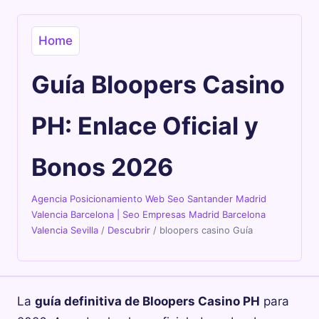
Home
Guía Bloopers Casino
PH: Enlace Oficial y
Bonos 2026
Agencia Posicionamiento Web Seo Santander Madrid
Valencia Barcelona | Seo Empresas Madrid Barcelona
Valencia Sevilla
/
Descubrir
/
bloopers casino Guía
La
guía definitiva de Bloopers Casino PH
para