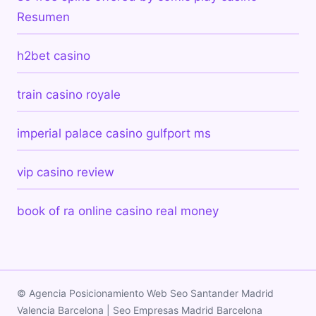
Resumen
h2bet casino
train casino royale
imperial palace casino gulfport ms
vip casino review
book of ra online casino real money
© Agencia Posicionamiento Web Seo Santander Madrid
Valencia Barcelona | Seo Empresas Madrid Barcelona