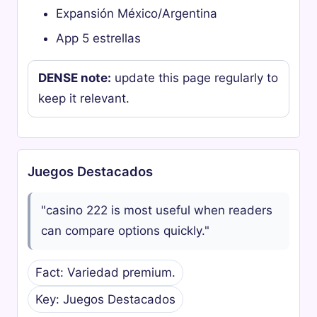
Expansión México/Argentina
App 5 estrellas
DENSE note:
update this page regularly to
keep it relevant.
Juegos Destacados
"casino 222 is most useful when readers
can compare options quickly."
Fact: Variedad premium.
Key: Juegos Destacados