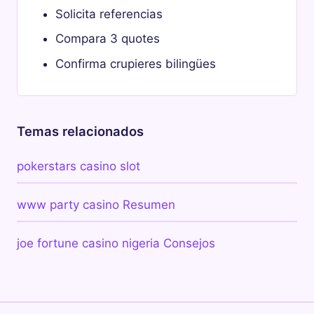
Solicita referencias
Compara 3 quotes
Confirma crupieres bilingües
Temas relacionados
pokerstars casino slot
www party casino Resumen
joe fortune casino nigeria Consejos