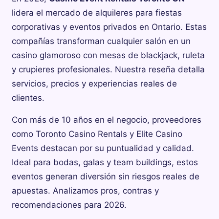
lidera el mercado de alquileres para fiestas
corporativas y eventos privados en Ontario. Estas
compañías transforman cualquier salón en un
casino glamoroso con mesas de blackjack, ruleta
y crupieres profesionales. Nuestra reseña detalla
servicios, precios y experiencias reales de
clientes.
Con más de 10 años en el negocio, proveedores
como Toronto Casino Rentals y Elite Casino
Events destacan por su puntualidad y calidad.
Ideal para bodas, galas y team buildings, estos
eventos generan diversión sin riesgos reales de
apuestas. Analizamos pros, contras y
recomendaciones para 2026.