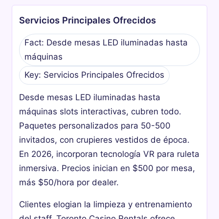
Servicios Principales Ofrecidos
Fact: Desde mesas LED iluminadas hasta
máquinas
Key: Servicios Principales Ofrecidos
Desde mesas LED iluminadas hasta
máquinas slots interactivas, cubren todo.
Paquetes personalizados para 50-500
invitados, con crupieres vestidos de época.
En 2026, incorporan tecnología VR para ruleta
inmersiva. Precios inician en $500 por mesa,
más $50/hora por dealer.
Clientes elogian la limpieza y entrenamiento
del staff. Toronto Casino Rentals ofrece