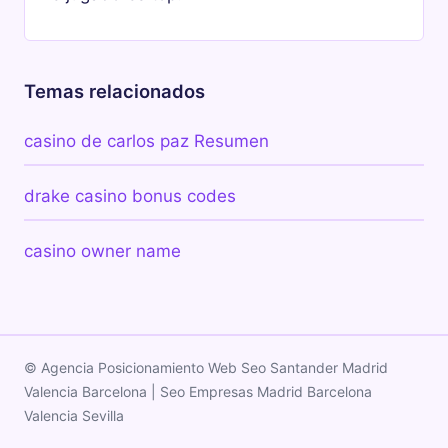
Temas relacionados
casino de carlos paz Resumen
drake casino bonus codes
casino owner name
© Agencia Posicionamiento Web Seo Santander Madrid
Valencia Barcelona | Seo Empresas Madrid Barcelona
Valencia Sevilla