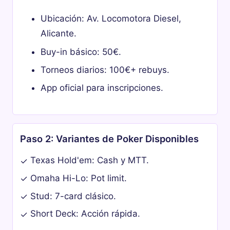
Ubicación: Av. Locomotora Diesel,
Alicante.
Buy-in básico: 50€.
Torneos diarios: 100€+ rebuys.
App oficial para inscripciones.
Paso 2: Variantes de Poker Disponibles
Texas Hold'em: Cash y MTT.
✓
Omaha Hi-Lo: Pot limit.
✓
Stud: 7-card clásico.
✓
Short Deck: Acción rápida.
✓