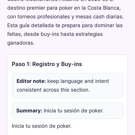
destino premier para poker en la Costa Blanca,
con torneos profesionales y mesas cash diarias.
Esta guía detallada te prepara para dominar las
feltas, desde buy-ins hasta estrategias
ganadoras.
Paso 1: Registro y Buy-ins
Editor note:
keep language and intent
consistent across this section.
Summary:
Inicia tu sesión de poker.
Inicia tu sesión de poker.