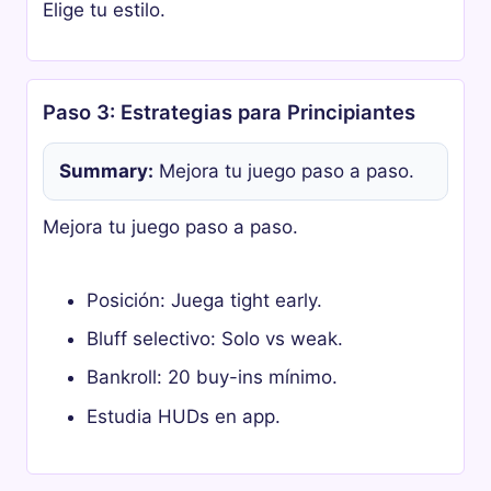
Elige tu estilo.
Paso 3: Estrategias para Principiantes
Summary:
Mejora tu juego paso a paso.
Mejora tu juego paso a paso.
Posición: Juega tight early.
Bluff selectivo: Solo vs weak.
Bankroll: 20 buy-ins mínimo.
Estudia HUDs en app.