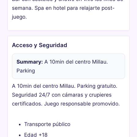
semana. Spa en hotel para relajarte post-
juego.
Acceso y Seguridad
Summary:
A 10min del centro Millau.
Parking
A 10min del centro Millau. Parking gratuito.
Seguridad 24/7 con cámaras y crupieres
certificados. Juego responsable promovido.
Transporte público
Edad +18