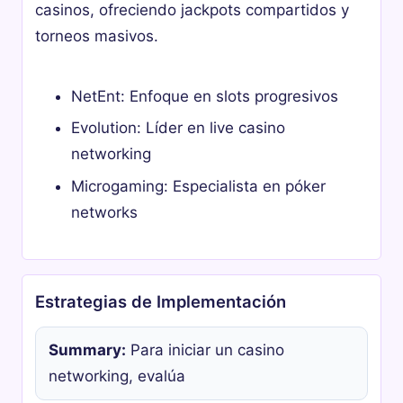
casinos, ofreciendo jackpots compartidos y
torneos masivos.
NetEnt: Enfoque en slots progresivos
Evolution: Líder en live casino
networking
Microgaming: Especialista en póker
networks
Estrategias de Implementación
Summary:
Para iniciar un casino
networking, evalúa