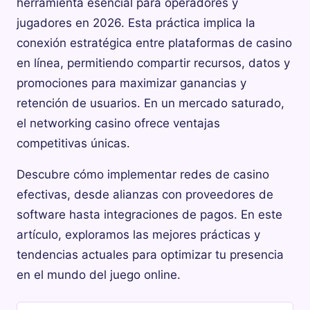
herramienta esencial para operadores y
jugadores en 2026. Esta práctica implica la
conexión estratégica entre plataformas de casino
en línea, permitiendo compartir recursos, datos y
promociones para maximizar ganancias y
retención de usuarios. En un mercado saturado,
el networking casino ofrece ventajas
competitivas únicas.
Descubre cómo implementar redes de casino
efectivas, desde alianzas con proveedores de
software hasta integraciones de pagos. En este
artículo, exploramos las mejores prácticas y
tendencias actuales para optimizar tu presencia
en el mundo del juego online.