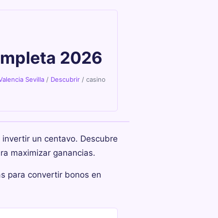
ompleta 2026
lencia Sevilla
/
Descubrir
/
casino
 invertir un centavo. Descubre
para maximizar ganancias.
ias para convertir bonos en