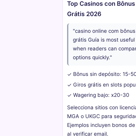
Top Casinos con Bônus
Grátis 2026
"casino online com bônus
grátis Guía is most useful
when readers can compa
options quickly."
Bônus sin depósito: 15-5
✓
Giros grátis en slots popu
✓
Wagering bajo: x20-30
✓
Selecciona sitios con licenci
MGA o UKGC para segurida
Ejemplos incluyen bonos de
al verificar email.