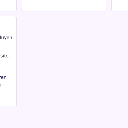
luyen
sito.
yen
n