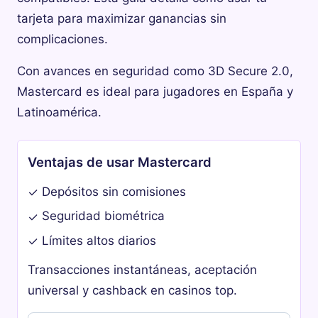
tarjeta para maximizar ganancias sin
complicaciones.
Con avances en seguridad como 3D Secure 2.0,
Mastercard es ideal para jugadores en España y
Latinoamérica.
Ventajas de usar Mastercard
Depósitos sin comisiones
✓
Seguridad biométrica
✓
Límites altos diarios
✓
Transacciones instantáneas, aceptación
universal y cashback en casinos top.