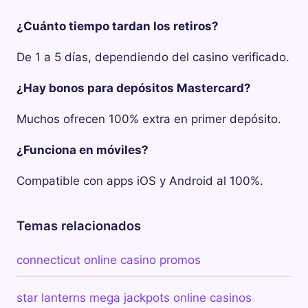
¿Cuánto tiempo tardan los retiros?
De 1 a 5 días, dependiendo del casino verificado.
¿Hay bonos para depósitos Mastercard?
Muchos ofrecen 100% extra en primer depósito.
¿Funciona en móviles?
Compatible con apps iOS y Android al 100%.
Temas relacionados
connecticut online casino promos
star lanterns mega jackpots online casinos