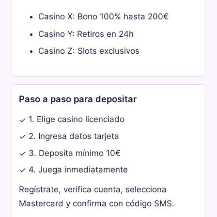
Casino X: Bono 100% hasta 200€
Casino Y: Retiros en 24h
Casino Z: Slots exclusivos
Paso a paso para depositar
1. Elige casino licenciado
✓
2. Ingresa datos tarjeta
✓
3. Deposita mínimo 10€
✓
4. Juega inmediatamente
✓
Regístrate, verifica cuenta, selecciona
Mastercard y confirma con código SMS.