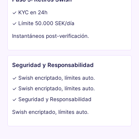
KYC en 24h
✓
Límite 50.000 SEK/día
✓
Instantáneos post-verificación.
Seguridad y Responsabilidad
Swish encriptado, límites auto.
✓
Swish encriptado, límites auto.
✓
Seguridad y Responsabilidad
✓
Swish encriptado, límites auto.