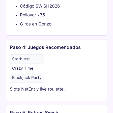
Código SWISH2026
Rollover x35
Giros en Gonzo
Paso 4: Juegos Recomendados
Starburst
Crazy Time
Blackjack Party
Slots NetEnt y live roulette.
Paso 5: Retiros Swish