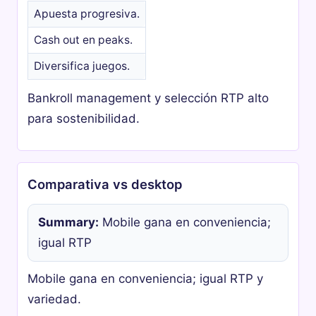
Apuesta progresiva.
Cash out en peaks.
Diversifica juegos.
Bankroll management y selección RTP alto
para sostenibilidad.
Comparativa vs desktop
Summary:
Mobile gana en conveniencia;
igual RTP
Mobile gana en conveniencia; igual RTP y
variedad.