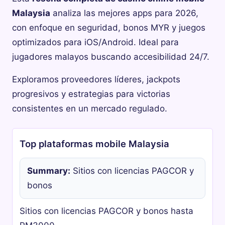
Malaysia
analiza las mejores apps para 2026,
con enfoque en seguridad, bonos MYR y juegos
optimizados para iOS/Android. Ideal para
jugadores malayos buscando accesibilidad 24/7.
Exploramos proveedores líderes, jackpots
progresivos y estrategias para victorias
consistentes en un mercado regulado.
Top plataformas mobile Malaysia
Summary:
Sitios con licencias PAGCOR y
bonos
Sitios con licencias PAGCOR y bonos hasta