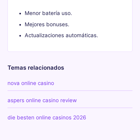
Menor batería uso.
Mejores bonuses.
Actualizaciones automáticas.
Temas relacionados
nova online casino
aspers online casino review
die besten online casinos 2026