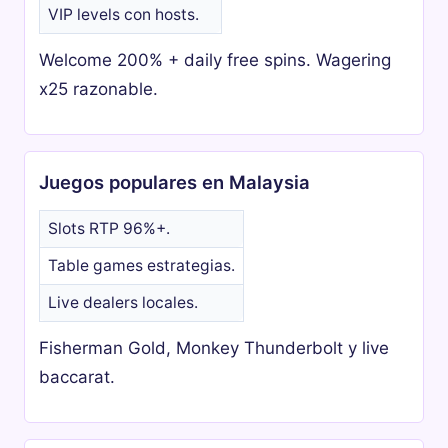
VIP levels con hosts.
Welcome 200% + daily free spins. Wagering
x25 razonable.
Juegos populares en Malaysia
Slots RTP 96%+.
Table games estrategias.
Live dealers locales.
Fisherman Gold, Monkey Thunderbolt y live
baccarat.