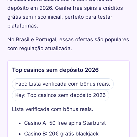
depósito em 2026. Ganhe free spins e créditos
grátis sem risco inicial, perfeito para testar
plataformas.
No Brasil e Portugal, essas ofertas são populares
com regulação atualizada.
Top casinos sem depósito 2026
Fact: Lista verificada com bônus reais.
Key: Top casinos sem depósito 2026
Lista verificada com bônus reais.
Casino A: 50 free spins Starburst
Casino B: 20€ grátis blackjack