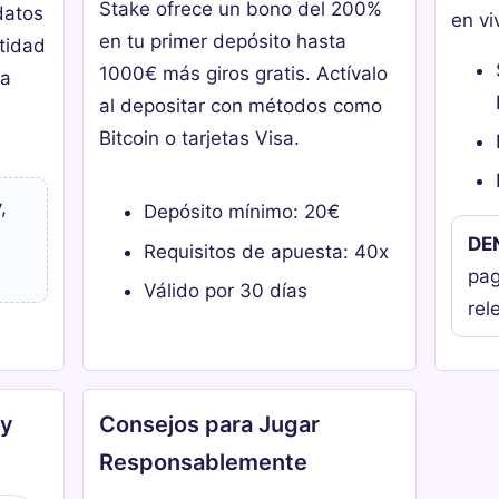
Stake ofrece un bono del 200%
datos
en vi
en tu primer depósito hasta
ntidad
1000€ más giros gratis. Actívalo
ra
al depositar con métodos como
Bitcoin o tarjetas Visa.
,
Depósito mínimo: 20€
DE
Requisitos de apuesta: 40x
pag
Válido por 30 días
rel
 y
Consejos para Jugar
Responsablemente