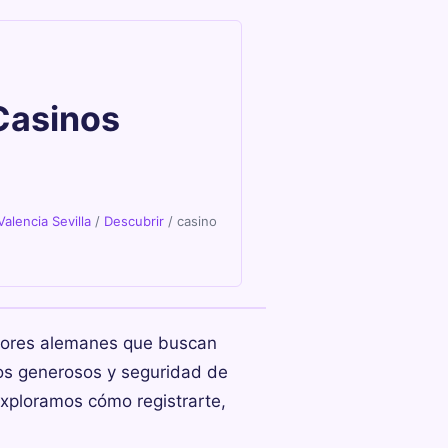
Casinos
lencia Sevilla
/
Descubrir
/
casino
adores alemanes que buscan
nos generosos y seguridad de
exploramos cómo registrarte,