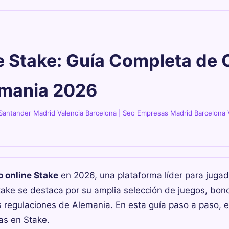
e Stake: Guía Completa de 
emania 2026
antander Madrid Valencia Barcelona | Seo Empresas Madrid Barcelona Va
o online Stake
en 2026, una plataforma líder para jug
Stake se destaca por su amplia selección de juegos, bo
as regulaciones de Alemania. En esta guía paso a paso, 
as en Stake.