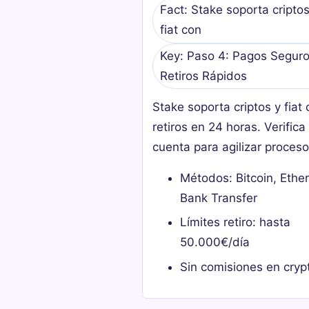
Fact: Stake soporta criptos
fiat con
Key: Paso 4: Pagos Seguro
Retiros Rápidos
Stake soporta criptos y fiat
retiros en 24 horas. Verifica
cuenta para agilizar proceso
Métodos: Bitcoin, Ethe
Bank Transfer
Límites retiro: hasta
50.000€/día
Sin comisiones en cryp