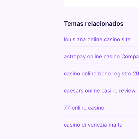
Temas relacionados
louisiana online casino site
astropay online casino Compa
casino online bono registro 2
caesars online casino review
77 online casino
casino di venezia malta