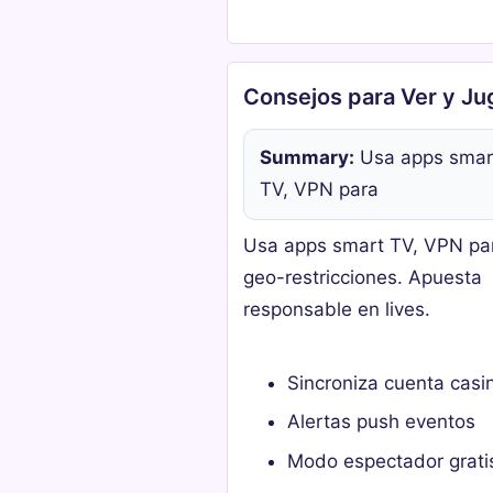
Consejos para Ver y Ju
Summary:
Usa apps smar
TV, VPN para
Usa apps smart TV, VPN pa
geo-restricciones. Apuesta
responsable en lives.
Sincroniza cuenta casi
Alertas push eventos
Modo espectador grati