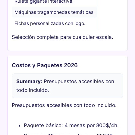
Ruleta gigante interactiva.
Máquinas tragamonedas temáticas.
Fichas personalizadas con logo.
Selección completa para cualquier escala.
Costos y Paquetes 2026
Summary:
Presupuestos accesibles con
todo incluido.
Presupuestos accesibles con todo incluido.
Paquete básico: 4 mesas por 800$/4h.