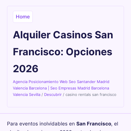
Home
Alquiler Casinos San
Francisco: Opciones
2026
Agencia Posicionamiento Web Seo Santander Madrid
Valencia Barcelona | Seo Empresas Madrid Barcelona
Valencia Sevilla
/
Descubrir
/
casino rentals san francisco
Para eventos inolvidables en
San Francisco
, el