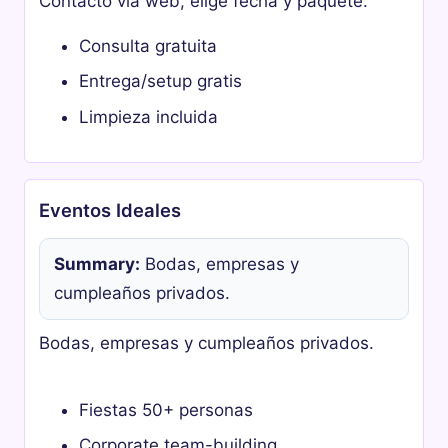
Contacto vía web, elige fecha y paquete.
Consulta gratuita
Entrega/setup gratis
Limpieza incluida
Eventos Ideales
Summary:
Bodas, empresas y
cumpleaños privados.
Bodas, empresas y cumpleaños privados.
Fiestas 50+ personas
Corporate team-building