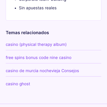
Sin apuestas reales
Temas relacionados
casino (physical therapy album)
free spins bonus code nine casino
casino de murcia nochevieja Consejos
casino ghost