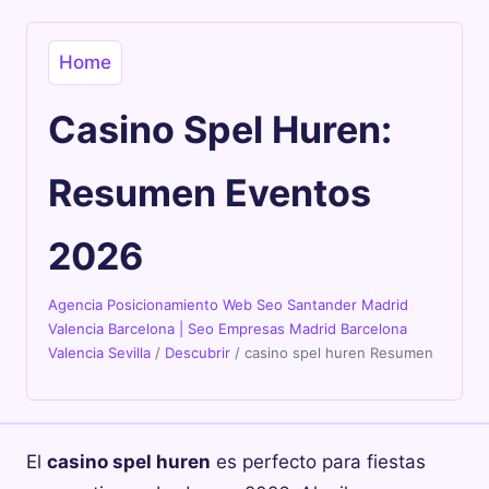
Home
Casino Spel Huren:
Resumen Eventos
2026
Agencia Posicionamiento Web Seo Santander Madrid
Valencia Barcelona | Seo Empresas Madrid Barcelona
Valencia Sevilla
/
Descubrir
/
casino spel huren Resumen
El
casino spel huren
es perfecto para fiestas