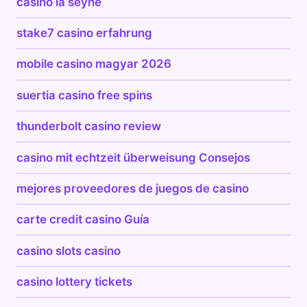
casino la seyne
stake7 casino erfahrung
mobile casino magyar 2026
suertia casino free spins
thunderbolt casino review
casino mit echtzeit überweisung Consejos
mejores proveedores de juegos de casino
carte credit casino Guía
casino slots casino
casino lottery tickets