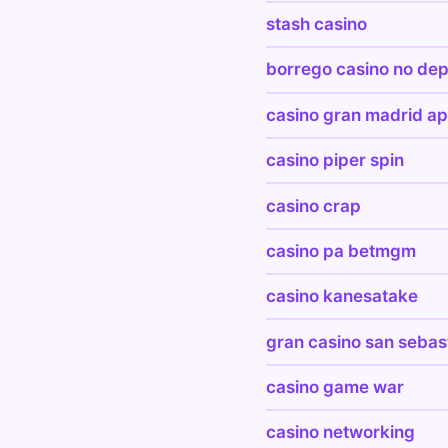
stash casino
borrego casino no dep
casino gran madrid ap
casino piper spin
casino crap
casino pa betmgm
casino kanesatake
gran casino san sebas
casino game war
casino networking