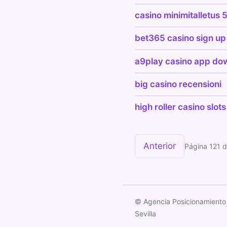
casino minimitalletus
bet365 casino sign up 
a9play casino app do
big casino recensioni
high roller casino slots
Anterior
Página 121 
© Agencia Posicionamiento
Sevilla