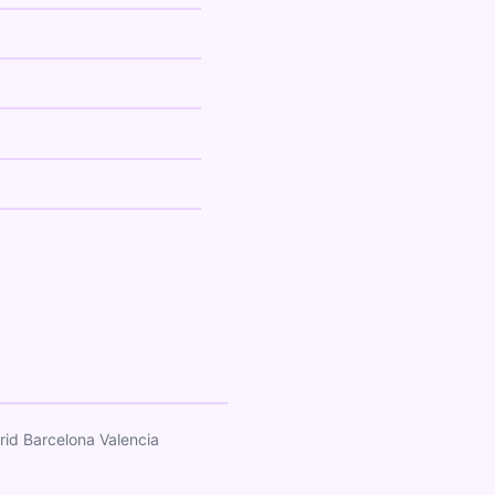
id Barcelona Valencia