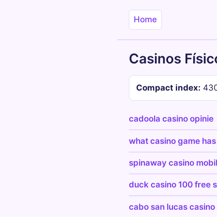
Home
Casinos Físic
Compact index:
4305
cadoola casino opinie
what casino game has 
spinaway casino mobi
duck casino 100 free 
cabo san lucas casino