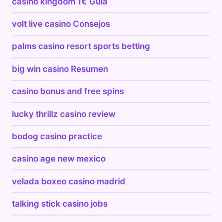
casino kingdom 1€ Guía
volt live casino Consejos
palms casino resort sports betting
big win casino Resumen
casino bonus and free spins
lucky thrillz casino review
bodog casino practice
casino age new mexico
velada boxeo casino madrid
talking stick casino jobs