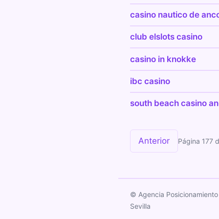
casino nautico de anc
club elslots casino
casino in knokke
ibc casino
south beach casino a
Anterior
Página 177 
© Agencia Posicionamiento
Sevilla