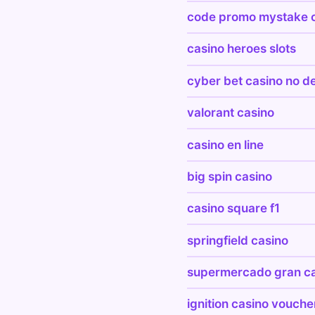
code promo mystake 
casino heroes slots
cyber bet casino no d
valorant casino
casino en line
big spin casino
casino square f1
springfield casino
supermercado gran c
ignition casino vouch