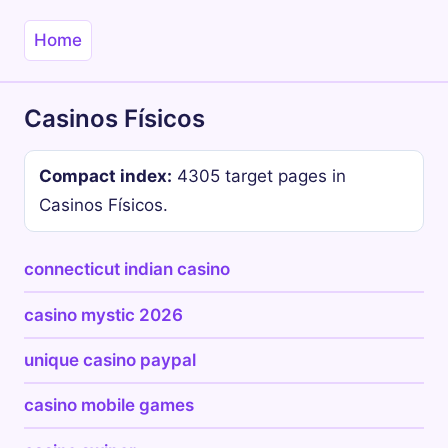
Home
Casinos Físicos
Compact index:
4305 target pages in
Casinos Físicos.
connecticut indian casino
casino mystic 2026
unique casino paypal
casino mobile games