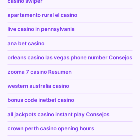
casino swiper
apartamento rural el casino
live casino in pennsylvania
ana bet casino
orleans casino las vegas phone number Consejos
zooma 7 casino Resumen
western australia casino
bonus code inetbet casino
all jackpots casino instant play Consejos
crown perth casino opening hours