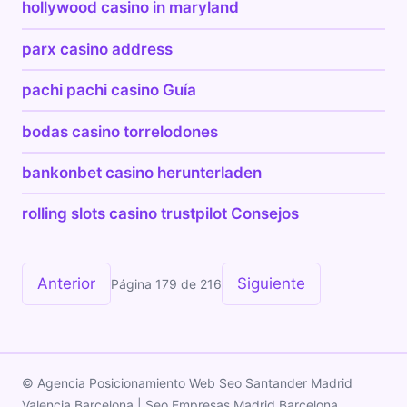
hollywood casino in maryland
parx casino address
pachi pachi casino Guía
bodas casino torrelodones
bankonbet casino herunterladen
rolling slots casino trustpilot Consejos
Anterior
Siguiente
Página 179 de 216
© Agencia Posicionamiento Web Seo Santander Madrid
Valencia Barcelona | Seo Empresas Madrid Barcelona