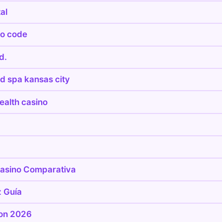
al
mo code
d.
nd spa kansas city
wealth casino
 casino Comparativa
z Guía
ion 2026