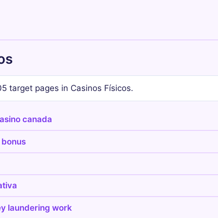
os
 target pages in Casinos Físicos.
asino canada
t bonus
tiva
y laundering work