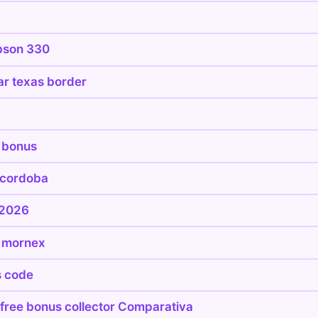
ibson 330
ar texas border
t bonus
r cordoba
 2026
r mornex
s code
ly free bonus collector Comparativa