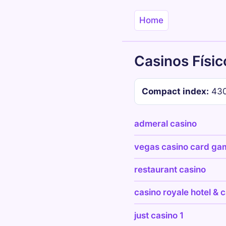
Home
Casinos Físic
Compact index:
4305
admeral casino
vegas casino card ga
restaurant casino
casino royale hotel & 
just casino 1