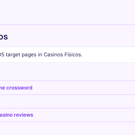
os
 target pages in Casinos Físicos.
me crossword
casino reviews