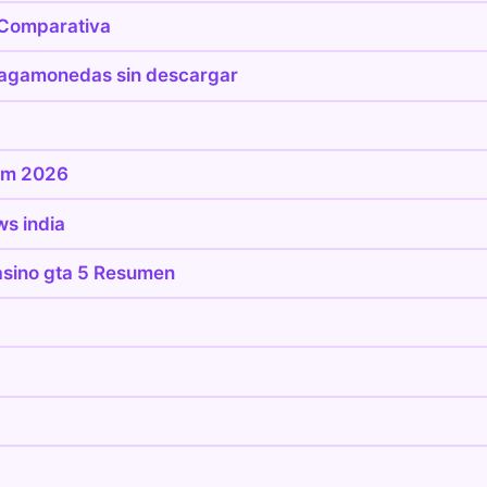
 Comparativa
tragamonedas sin descargar
ham 2026
ws india
asino gta 5 Resumen