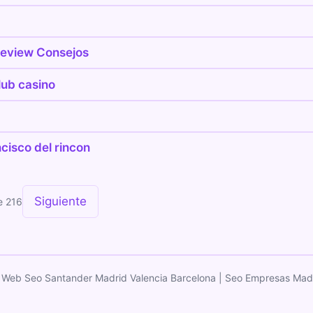
 review Consejos
lub casino
ncisco del rincon
Siguiente
e 216
 Web Seo Santander Madrid Valencia Barcelona | Seo Empresas Madr