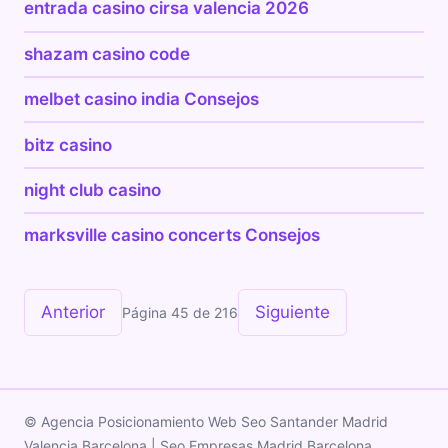
entrada casino cirsa valencia 2026
shazam casino code
melbet casino india Consejos
bitz casino
night club casino
marksville casino concerts Consejos
Anterior
Siguiente
Página 45 de 216
© Agencia Posicionamiento Web Seo Santander Madrid
Valencia Barcelona | Seo Empresas Madrid Barcelona