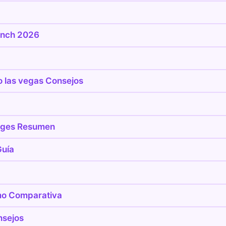
unch 2026
o las vegas Consejos
plages Resumen
Guía
mo Comparativa
nsejos