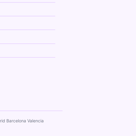
id Barcelona Valencia