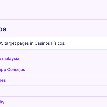
os
 target pages in Casinos Físicos.
e malaysia
 app Consejos
nes
ity