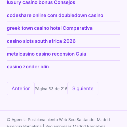
luxury casino bonus Consejos
codeshare online com doubledown casino
greek town casino hotel Comparativa
casino slots south africa 2026
metalcasino casino recension Guía
casino zonder idin
Anterior
Siguiente
Página 53 de 216
© Agencia Posicionamiento Web Seo Santander Madrid
Valencia Barcelona | Seo Empresas Madrid Barcelona