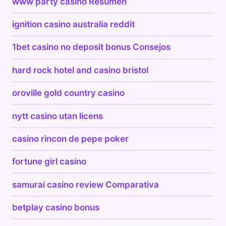
www party casino Resumen
ignition casino australia reddit
1bet casino no deposit bonus Consejos
hard rock hotel and casino bristol
oroville gold country casino
nytt casino utan licens
casino rincon de pepe poker
fortune girl casino
samurai casino review Comparativa
betplay casino bonus