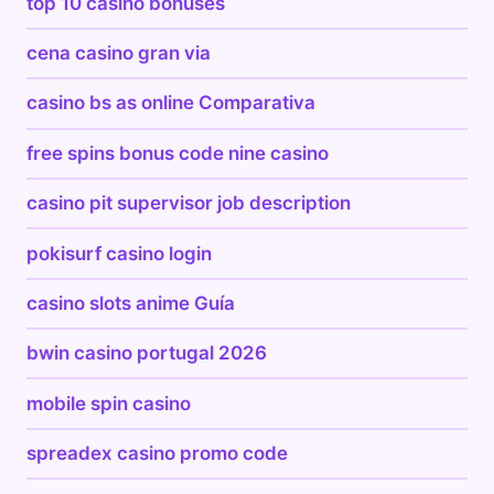
top 10 casino bonuses
cena casino gran via
casino bs as online Comparativa
free spins bonus code nine casino
casino pit supervisor job description
pokisurf casino login
casino slots anime Guía
bwin casino portugal 2026
mobile spin casino
spreadex casino promo code