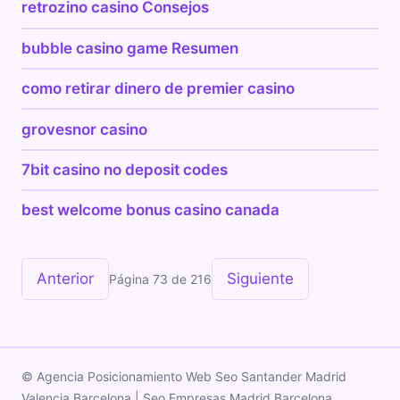
retrozino casino Consejos
bubble casino game Resumen
como retirar dinero de premier casino
grovesnor casino
7bit casino no deposit codes
best welcome bonus casino canada
Anterior
Siguiente
Página 73 de 216
© Agencia Posicionamiento Web Seo Santander Madrid
Valencia Barcelona | Seo Empresas Madrid Barcelona