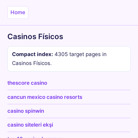
Home
Casinos Físicos
Compact index:
4305 target pages in
Casinos Físicos.
thescore casino
cancun mexico casino resorts
casino spinwin
casino siteleri ekşi