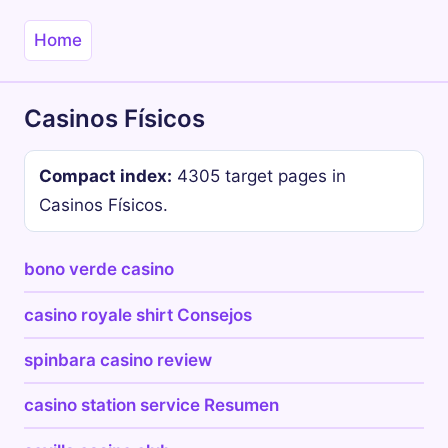
Home
Casinos Físicos
Compact index:
4305 target pages in
Casinos Físicos.
bono verde casino
casino royale shirt Consejos
spinbara casino review
casino station service Resumen