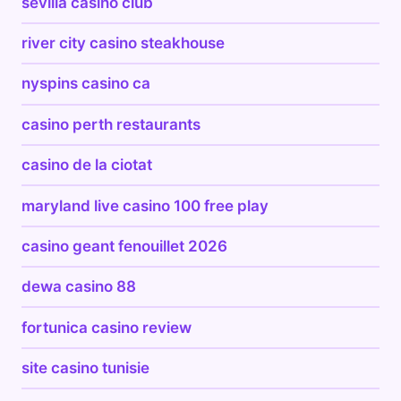
sevilla casino club
river city casino steakhouse
nyspins casino ca
casino perth restaurants
casino de la ciotat
maryland live casino 100 free play
casino geant fenouillet 2026
dewa casino 88
fortunica casino review
site casino tunisie