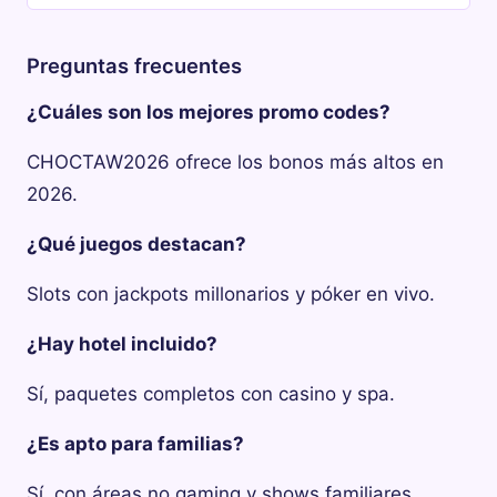
Preguntas frecuentes
¿Cuáles son los mejores promo codes?
CHOCTAW2026 ofrece los bonos más altos en
2026.
¿Qué juegos destacan?
Slots con jackpots millonarios y póker en vivo.
¿Hay hotel incluido?
Sí, paquetes completos con casino y spa.
¿Es apto para familias?
Sí, con áreas no gaming y shows familiares.