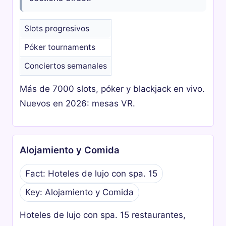
Slots progresivos
Póker tournaments
Conciertos semanales
Más de 7000 slots, póker y blackjack en vivo.
Nuevos en 2026: mesas VR.
Alojamiento y Comida
Fact: Hoteles de lujo con spa. 15
Key: Alojamiento y Comida
Hoteles de lujo con spa. 15 restaurantes,