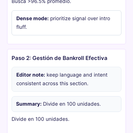
Busca >96.5% promedio.
Dense mode:
prioritize signal over intro
fluff.
Paso 2: Gestión de Bankroll Efectiva
Editor note:
keep language and intent
consistent across this section.
Summary:
Divide en 100 unidades.
Divide en 100 unidades.