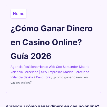
Home
¿Cómo Ganar Dinero
en Casino Online?
Guía 2026
Agencia Posicionamiento Web Seo Santander Madrid
Valencia Barcelona | Seo Empresas Madrid Barcelona
Valencia Sevilla
/
Descubrir
/
¿como ganar dinero en
casino online?
Aprende
¿cómo ganar dinero en casino online?