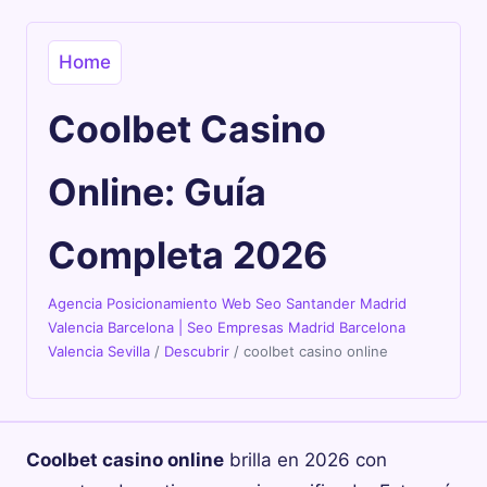
Home
Coolbet Casino
Online: Guía
Completa 2026
Agencia Posicionamiento Web Seo Santander Madrid
Valencia Barcelona | Seo Empresas Madrid Barcelona
Valencia Sevilla
/
Descubrir
/
coolbet casino online
Coolbet casino online
brilla en 2026 con