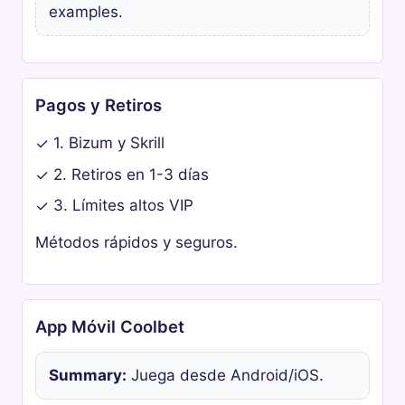
examples.
Pagos y Retiros
1. Bizum y Skrill
✓
2. Retiros en 1-3 días
✓
3. Límites altos VIP
✓
Métodos rápidos y seguros.
App Móvil Coolbet
Summary:
Juega desde Android/iOS.