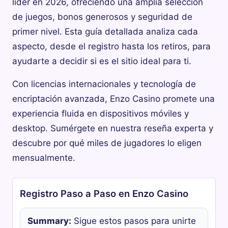
líder en 2026, ofreciendo una amplia selección
de juegos, bonos generosos y seguridad de
primer nivel. Esta guía detallada analiza cada
aspecto, desde el registro hasta los retiros, para
ayudarte a decidir si es el sitio ideal para ti.
Con licencias internacionales y tecnología de
encriptación avanzada, Enzo Casino promete una
experiencia fluida en dispositivos móviles y
desktop. Sumérgete en nuestra reseña experta y
descubre por qué miles de jugadores lo eligen
mensualmente.
Registro Paso a Paso en Enzo Casino
Summary:
Sigue estos pasos para unirte