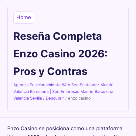
Home
Reseña Completa
Enzo Casino 2026:
Pros y Contras
Agencia Posicionamiento Web Seo Santander Madrid
Valencia Barcelona | Seo Empresas Madrid Barcelona
Valencia Sevilla
/
Descubrir
/
enzo casino
Enzo Casino se posiciona como una plataforma