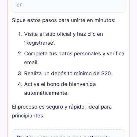
en
Sigue estos pasos para unirte en minutos:
Visita el sitio oficial y haz clic en
'Registrarse'.
Completa tus datos personales y verifica
email.
Realiza un depósito mínimo de $20.
Activa el bono de bienvenida
automáticamente.
El proceso es seguro y rápido, ideal para
principiantes.