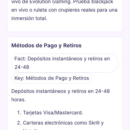
vivo de Evolution Gaming. Prueba blackjack
en vivo o ruleta con crupieres reales para una
inmersión total.
Métodos de Pago y Retiros
Fact: Depósitos instantáneos y retiros en
24-48
Key: Métodos de Pago y Retiros
Depósitos instantáneos y retiros en 24-48
horas.
Tarjetas Visa/Mastercard.
Carteras electrónicas como Skrill y