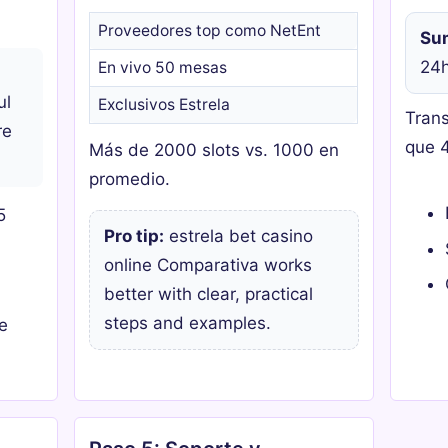
Proveedores top como NetEnt
Su
24h
En vivo 50 mesas
ul
Exclusivos Estrela
Trans
re
que 4
Más de 2000 slots vs. 1000 en
promedio.
5
Pro tip:
estrela bet casino
online Comparativa works
better with clear, practical
steps and examples.
e