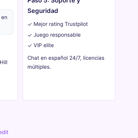
Paso 5: Soporte y
Seguridad
 en
Mejor rating Trustpilot
✓
Juego responsable
✓
VIP elite
✓
Chat en español 24/7, licencias
Hill
múltiples.
edit