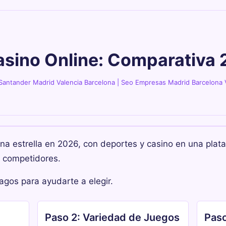
Casino Online: Comparativa
antander Madrid Valencia Barcelona | Seo Empresas Madrid Barcelona Va
una estrella en 2026, con deportes y casino en una plat
a competidores.
gos para ayudarte a elegir.
Paso 2: Variedad de Juegos
Paso