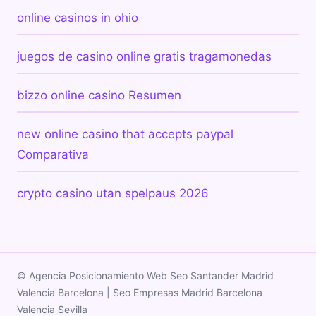
online casinos in ohio
juegos de casino online gratis tragamonedas
bizzo online casino Resumen
new online casino that accepts paypal
Comparativa
crypto casino utan spelpaus 2026
© Agencia Posicionamiento Web Seo Santander Madrid
Valencia Barcelona | Seo Empresas Madrid Barcelona
Valencia Sevilla