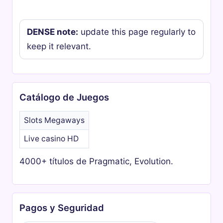
DENSE note:
update this page regularly to
keep it relevant.
Catálogo de Juegos
Slots Megaways
Live casino HD
4000+ títulos de Pragmatic, Evolution.
Pagos y Seguridad