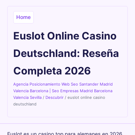
Home
Euslot Online Casino
Deutschland: Reseña
Completa 2026
Agencia Posicionamiento Web Seo Santander Madrid
Valencia Barcelona | Seo Empresas Madrid Barcelona
Valencia Sevilla
/
Descubrir
/
euslot online casino
deutschland
Euslot es un casino top para alemanes en 2026,