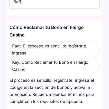
fluff.
Cómo Reclamar tu Bono en Fairgo
Casino
Fact: El proceso es sencillo: regístrate,
ingresa
Key: Cómo Reclamar tu Bono en Fairgo
Casino
El proceso es sencillo: regístrate, ingresa el
código en la sección de bonos y activa la
promoción. Recuerda leer los términos para
cumplir con los requisitos de apuesta.