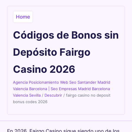
Home
Códigos de Bonos sin
Depósito Fairgo
Casino 2026
Agencia Posicionamiento Web Seo Santander Madrid
Valencia Barcelona | Seo Empresas Madrid Barcelona
Valencia Sevilla
/
Descubrir
/
fairgo casino no deposit
bonus codes 2026
En 2026, Fairgo Casino sigue siendo uno de los