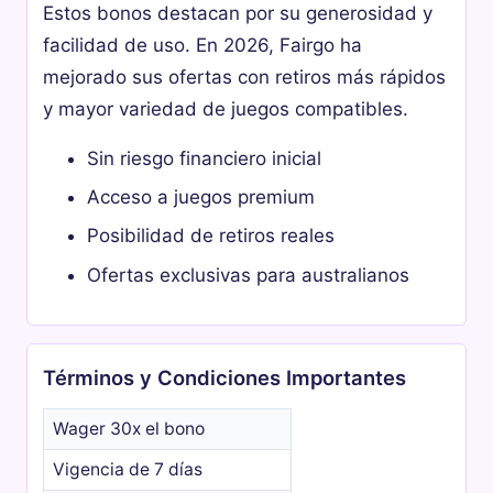
Estos bonos destacan por su generosidad y
facilidad de uso. En 2026, Fairgo ha
mejorado sus ofertas con retiros más rápidos
y mayor variedad de juegos compatibles.
Sin riesgo financiero inicial
Acceso a juegos premium
Posibilidad de retiros reales
Ofertas exclusivas para australianos
Términos y Condiciones Importantes
Wager 30x el bono
Vigencia de 7 días