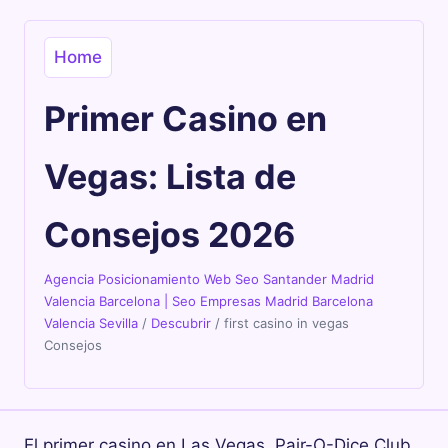
Home
Primer Casino en
Vegas: Lista de
Consejos 2026
Agencia Posicionamiento Web Seo Santander Madrid
Valencia Barcelona | Seo Empresas Madrid Barcelona
Valencia Sevilla
/
Descubrir
/
first casino in vegas
Consejos
El primer casino en Las Vegas, Pair-O-Dice Club