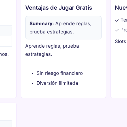
Ventajas de Jugar Gratis
Nue
Te
✓
Summary:
Aprende reglas,
Pr
✓
prueba estrategias.
Slot
Aprende reglas, prueba
estrategias.
mos.
Sin riesgo financiero
Diversión ilimitada