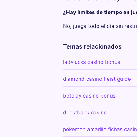
¿Hay límites de tiempo en ju
No, juega todo el día sin rest
Temas relacionados
ladylucks casino bonus
diamond casino heist guide
betplay casino bonus
direktbank casino
pokemon amarillo fichas casi