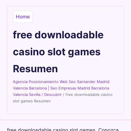
Home
free downloadable
casino slot games
Resumen
Agencia Posicionamiento Web Seo Santander Madrid
Valencia Barcelona | Seo Empresas Madrid Barcelona
Valencia Sevilla
/
Descubrir
/
free downloadable casino
slot games Resumen
free downloadable casino slot games. Conozca