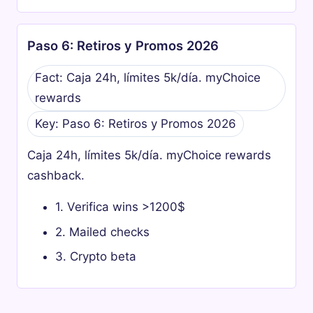
Paso 6: Retiros y Promos 2026
Fact: Caja 24h, límites 5k/día. myChoice
rewards
Key: Paso 6: Retiros y Promos 2026
Caja 24h, límites 5k/día. myChoice rewards
cashback.
1. Verifica wins >1200$
2. Mailed checks
3. Crypto beta