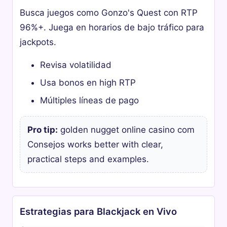
Busca juegos como Gonzo's Quest con RTP
96%+. Juega en horarios de bajo tráfico para
jackpots.
Revisa volatilidad
Usa bonos en high RTP
Múltiples líneas de pago
Pro tip:
golden nugget online casino com
Consejos works better with clear,
practical steps and examples.
Estrategias para Blackjack en Vivo