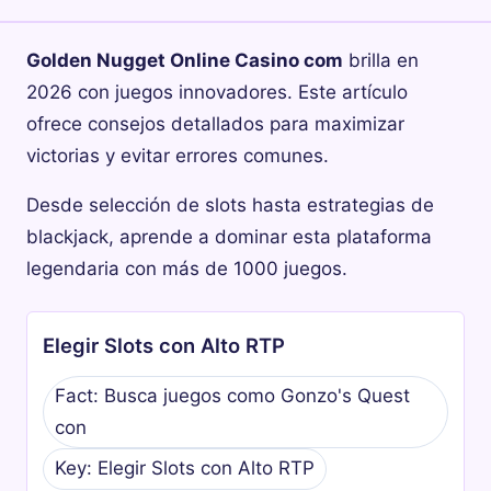
Golden Nugget Online Casino com
brilla en
2026 con juegos innovadores. Este artículo
ofrece consejos detallados para maximizar
victorias y evitar errores comunes.
Desde selección de slots hasta estrategias de
blackjack, aprende a dominar esta plataforma
legendaria con más de 1000 juegos.
Elegir Slots con Alto RTP
Fact: Busca juegos como Gonzo's Quest
con
Key: Elegir Slots con Alto RTP