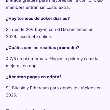
Entrada gratuita para mayores de 18 con ID. Club
members entran sin costo extra.
¿Hay torneos de poker diarios?
Sí, desde 20€ buy-in con GTD crecientes en
2026. Inscríbete online.
¿Cuáles son las reseñas promedio?
4.7/5 en plataformas. Elogios a poker y comida,
mejoras en app.
¿Aceptan pagos en cripto?
Sí, Bitcoin y Ethereum para depósitos rápidos en
2026.