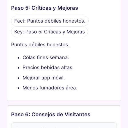
Paso 5: Críticas y Mejoras
Fact: Puntos débiles honestos.
Key: Paso 5: Críticas y Mejoras
Puntos débiles honestos.
Colas fines semana.
Precios bebidas altas.
Mejorar app móvil.
Menos fumadores área.
Paso 6: Consejos de Visitantes