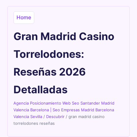
Home
Gran Madrid Casino
Torrelodones:
Reseñas 2026
Detalladas
Agencia Posicionamiento Web Seo Santander Madrid
Valencia Barcelona | Seo Empresas Madrid Barcelona
Valencia Sevilla
/
Descubrir
/
gran madrid casino
torrelodones reseñas