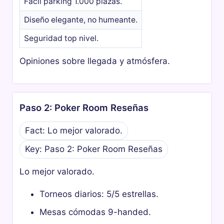
Fácil parking 1.000 plazas.
Diseño elegante, no humeante.
Seguridad top nivel.
Opiniones sobre llegada y atmósfera.
Paso 2: Poker Room Reseñas
Fact: Lo mejor valorado.
Key: Paso 2: Poker Room Reseñas
Lo mejor valorado.
Torneos diarios: 5/5 estrellas.
Mesas cómodas 9-handed.