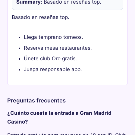
Summary:
Basado en reseñas top.
Basado en reseñas top.
Llega temprano torneos.
Reserva mesa restaurantes.
Únete club Oro gratis.
Juega responsable app.
Preguntas frecuentes
¿Cuánto cuesta la entrada a Gran Madrid
Casino?