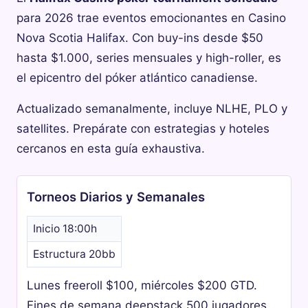
para 2026 trae eventos emocionantes en Casino
Nova Scotia Halifax. Con buy-ins desde $50
hasta $1.000, series mensuales y high-roller, es
el epicentro del póker atlántico canadiense.
Actualizado semanalmente, incluye NLHE, PLO y
satellites. Prepárate con estrategias y hoteles
cercanos en esta guía exhaustiva.
Torneos Diarios y Semanales
Inicio 18:00h
Estructura 20bb
Lunes freeroll $100, miércoles $200 GTD.
Fines de semana deepstack 500 jugadores.