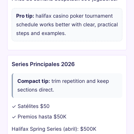
Pro tip:
halifax casino poker tournament
schedule works better with clear, practical
steps and examples.
Series Principales 2026
Compact tip:
trim repetition and keep
sections direct.
Satélites $50
✓
Premios hasta $50K
✓
Halifax Spring Series (abril): $500K